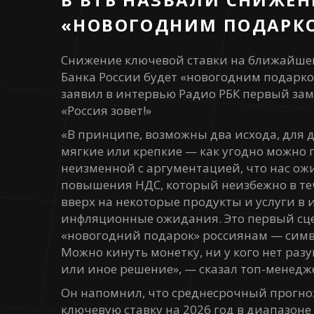
«НОВОГОДНИМ ПОДАРК
Снижение ключевой ставки на ближайшем
Банка России будет «новогодним подарко
заявил в интервью Радио РБК первый за
«Россия зовет!»
«В принципе, возможны два исхода, для
мягкие или крепкие — как угодно можно 
неизменной с аргументацией, что нас ож
повышения НДС, который неизбежно в те
вверх на некоторые продукты и услуги в 
инфляционные ожидания. Это первый сце
«новогодний подарок» россиянам — символ
Можно кинуть монетку, ни у кого нет раз
или иное решение», — сказал топ-менедж
Он напомнил, что среднесрочный прогно
ключевую ставку на 2026 год в диапазоне